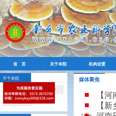
首 页
关于本院
机构设置
关于本院
媒体聚焦
关闭
院情简介
现任领导
【河
院所导航
【新
河南