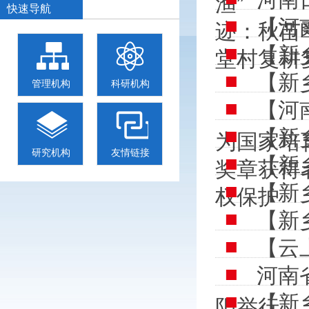
渔”
快速导航
【河
迹：秋苗
【新
堂村复耕
【新
管理机构
科研机构
【河
【新
为国家培育
研究机构
友情链接
【新
奖章获得
【新
权保护
【新
【云
河南
【新
阳举行