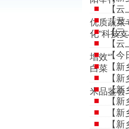
【云
【云
优质蔬菜
【云
化”科技
【云
【今
增效“”
【新
白菜
【新
【新
米品鉴会
【新
【新
【新