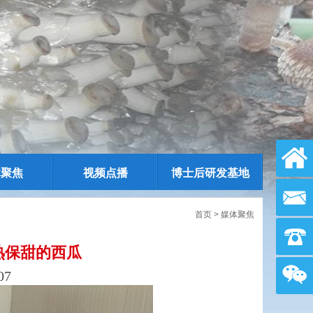
体聚焦
视频点播
博士后研发基地
首页
> 媒体聚焦
熟保甜的西瓜
07