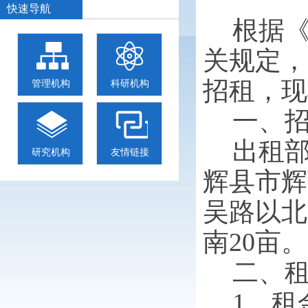
快速导航
根据
关规定，
招租，现
管理机构
科研机构
一、
出租
研究机构
友情链接
辉县市辉
吴路以北
南
20
亩。
二、
1、
租