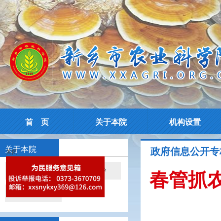
首 页
关于本院
机构设置
关于本院
政府信息公开专
关闭
院情简介
现任领导
春管抓农
院所导航